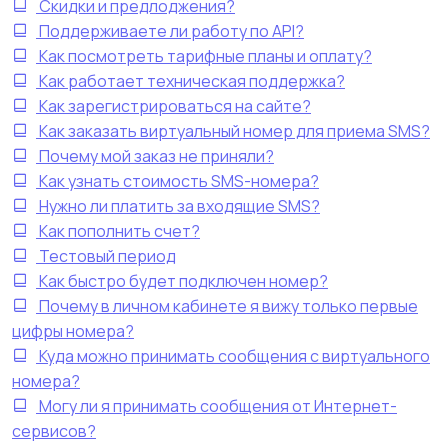
Скидки и предлоджения?
Поддерживаете ли работу по API?
Как посмотреть тарифные планы и оплату?
Как работает техническая поддержка?
Как зарегистрироваться на сайте?
Как заказать виртуальный номер для приема SMS?
Почему мой заказ не приняли?
Как узнать стоимость SMS-номера?
Нужно ли платить за входящие SMS?
Как пополнить счет?
Тестовый период
Как быстро будет подключен номер?
Почему в личном кабинете я вижу только первые
цифры номера?
Куда можно принимать сообщения с виртуального
номера?
Могу ли я принимать сообщения от Интернет-
сервисов?