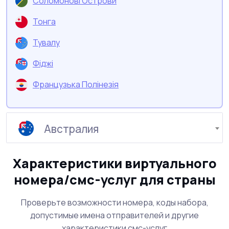
Соломонові Острови
Тонга
Тувалу
Фіджі
Французька Полінезія
Країна
Австралия
Характеристики виртуального
номера/смс-услуг для страны
Проверьте возможности номера, коды набора,
допустимые имена отправителей и другие
характеристики смс-услуг