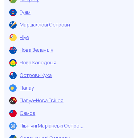
Гуам
Маршаллові Острови
Ніуе
Нова Зеландія
Нова Каледонія
Острови Кука
Палау
Папуа-Нова Гвінея
Самоа
Північні Маріанські Остро...