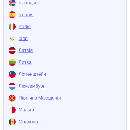
Ісландія
Іспанія
Італія
Кіпр
Латвія
Литва
Ліхтенштейн
Люксембург
Північна Македонія
Мальта
Молдова