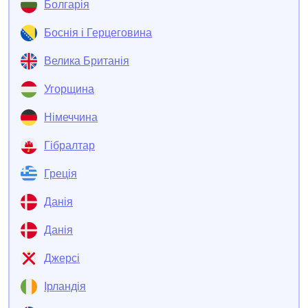
Болгарія
Боснія і Герцеговина
Велика Британія
Угорщина
Німеччина
Гібралтар
Греція
Данія
Данія
Джерсі
Ірландія