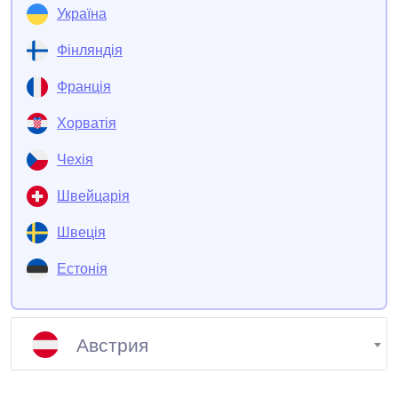
Україна
Фінляндія
Франція
Хорватія
Чехія
Швейцарія
Швеція
Естонія
Країна
Австрия