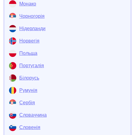
Монако
Чорногорія
Нідерланди
Норвегія
Польща
Португалія
Білорусь
Румунія
Сербія
Словаччина
Словенія