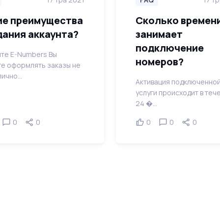
ие преимущества
Сколько времен
дания аккаунта?
занимает
подключение
йте E-Numbers Вы
номеров?
е оформлять заказы не
ично...
Активация подключенно
услуги происходит в теч
24 �...
0
0
0
0
0