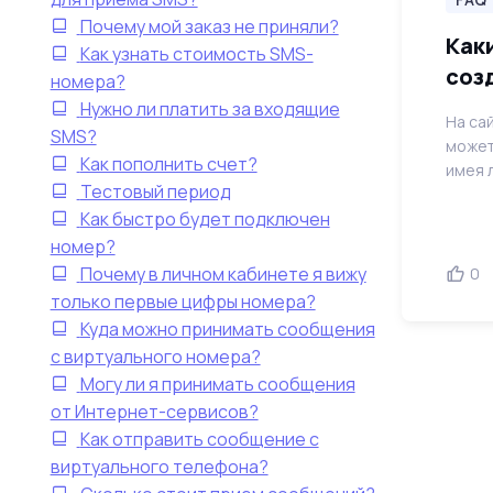
Почему мой заказ не приняли?
Как
Как узнать стоимость SMS-
соз
номера?
Нужно ли платить за входящие
На са
SMS?
может
Как пополнить счет?
имея л
Тестовый период
Как быстро будет подключен
номер?
Почему в личном кабинете я вижу
0
только первые цифры номера?
Куда можно принимать сообщения
с виртуального номера?
Могу ли я принимать сообщения
от Интернет-сервисов?
Как отправить сообщение с
виртуального телефона?