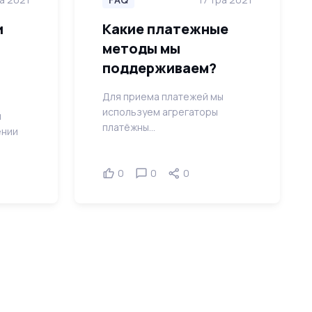
и
Какие платежные
методы мы
поддерживаем?
Для приема платежей мы
используем агрегаторы
й
платёжны...
ении
0
0
0