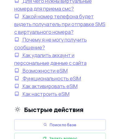
Для чего нужны виртуальные
номера для приема смс?
Какой номер телефона будет
видеть получатель при отправке SMS
с виртуального номера?
Почему я не могу получить
сообщение?
Как удалить аккаунт и
персональные данные с сайта
Возможности eSIM
Функциональность eSIM
Как активировать eSIM
Как настроить eSIM
Быстрые действия
Поиск по базе
Задать вопрос