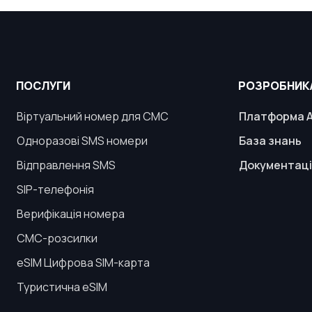
ПОСЛУГИ
РОЗРОБНИК
Віртуальний номер для СМС
Платформа A
Одноразові SMS номери
База знань
Відправлення SMS
Документаці
SIP-телефонія
Верифікація номера
СМС-розсилки
eSIM Цифрова SIM-карта
Туристична eSIM