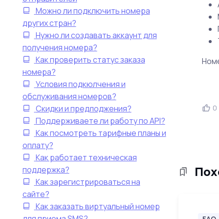
Можно ли подключить номера
других стран?
Нужно ли создавать аккаунт для
получения номера?
Как проверить статус заказа
Номе
номера?
Условия подкюлчения и
обслуживания номеров?
Скидки и предлоджения?
0
Поддерживаете ли работу по API?
Как посмотреть тарифные планы и
оплату?
Как работает техническая
Пох
поддержка?
Как зарегистрироваться на
сайте?
Как заказать виртуальный номер
для приема SMS?
FAQ