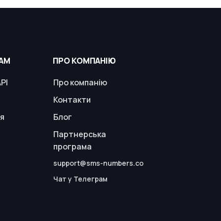
АМ
ПРО КОМПАНІЮ
PI
Про компанію
Контакти
я
Блог
Партнерська
програма
support@sms-numbers.co
Чат у Телеграм