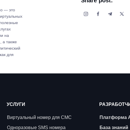
Share post:
co — это
виртуальных
 полезные
слугах
ии на
 а также
литический
как для
УСЛУГИ
РАЗРАБОТЧ
Виртуальный номер для СМС
Платформа 
Одноразовые SMS номера
База знаний