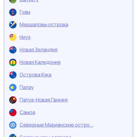
Гуам
Маршаловы острова
Ниуэ
Новая Зеландия
Новая Каледония
Острова Кука
Палау
Папуа-Новая Гвинея
Самоа
Северные Марианские остро...