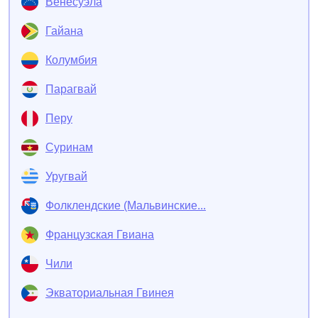
Венесуэла
Гайана
Колумбия
Парагвай
Перу
Суринам
Уругвай
Фолклендские (Мальвинские...
Французская Гвиана
Чили
Экваториальная Гвинея