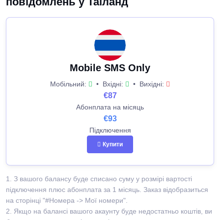
повідомлень у Таїланд
Mobile SMS Only
Мобільний:
•
Вхідні:
•
Вихідні:
€87
Абонплата на місяць
€93
Підключення
Купити
1. З вашого балансу буде списано суму у розмірі вартості
підключення плюс абонплата за 1 місяць. Заказ відобразиться
на сторінці "#Номера -> Мої номери".
2. Якщо на балансі вашого акаунту буде недостатньо коштів, ви