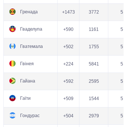
Гренада
+1473
3772
5
Гваделупа
+590
1161
5
Гватемала
+502
1755
5
Гвінея
+224
5841
5
Гайана
+592
2595
5
Гаїти
+509
1544
5
Гондурас
+504
2979
5