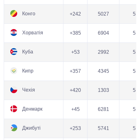
Конго
+242
5027
5
Хорватія
+385
6904
5
Куба
+53
2992
5
Кипр
+357
4345
5
Чехія
+420
1303
5
Денмарк
+45
6281
5
Джибуті
+253
5741
5