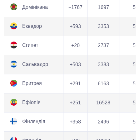
Домінікана
+1767
1697
5
Еквадор
+593
3353
5
Єгипет
+20
2737
5
Сальвадор
+503
3383
5
Еритрея
+291
6163
5
Ефіопія
+251
16528
5
Фінляндія
+358
2496
5