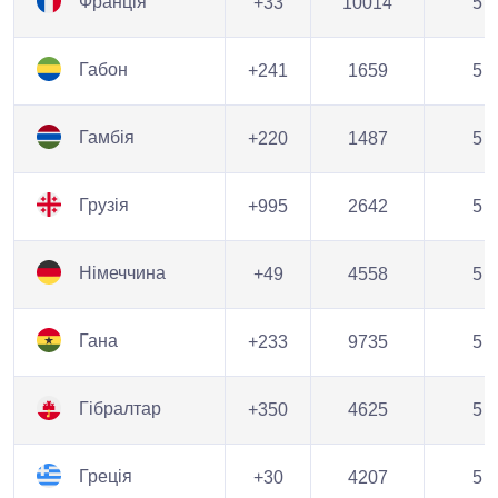
Франція
+33
10014
5
Габон
+241
1659
5
Гамбія
+220
1487
5
Грузія
+995
2642
5
Німеччина
+49
4558
5
Гана
+233
9735
5
Гібралтар
+350
4625
5
Греція
+30
4207
5