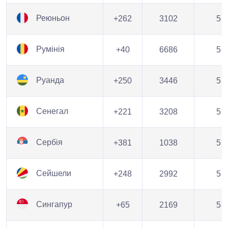
Реюньон
+262
3102
5
Румінія
+40
6686
5
Руанда
+250
3446
5
Сенегал
+221
3208
5
Сербія
+381
1038
5
Сейшели
+248
2992
5
Сингапур
+65
2169
5