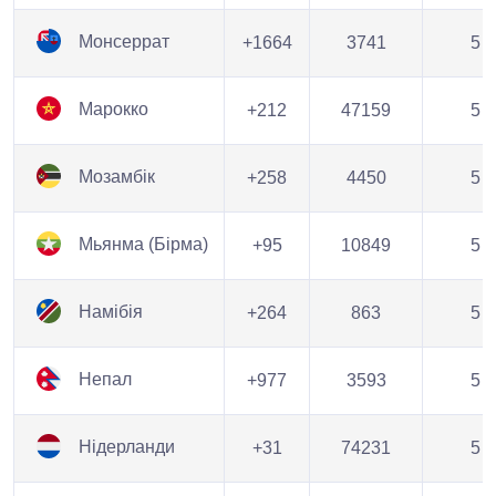
Монсеррат
+1664
3741
5
Марокко
+212
47159
5
Мозамбік
+258
4450
5
Мьянма (Бірма)
+95
10849
5
Намібія
+264
863
5
Непал
+977
3593
5
Нідерланди
+31
74231
5