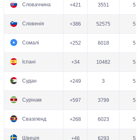
Словаччина
+421
3551
5
Словенія
+386
52575
5
Сомалі
+252
6018
5
Іспані
+34
10482
5
Судан
+249
3
5
Сурінам
+597
3799
5
Свазіленд
+268
6023
5
Швеція
+46
6293
5