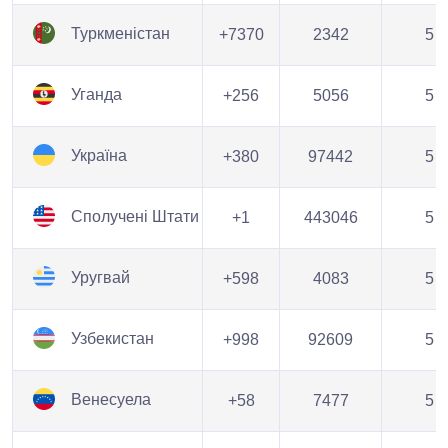
Туркменістан
+7370
2342
5
Уганда
+256
5056
5
Україна
+380
97442
5
Сполучені Штати
+1
443046
5
Уругвай
+598
4083
5
Узбекистан
+998
92609
5
Венесуела
+58
7477
5