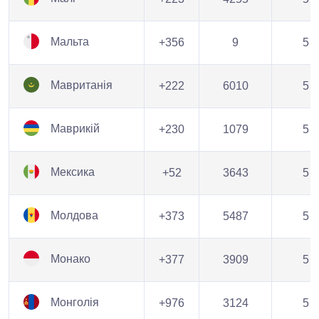
Мальта
+356
9
5
Мавританія
+222
6010
5
Маврикій
+230
1079
5
Мексика
+52
3643
5
Молдова
+373
5487
5
Монако
+377
3909
5
Монголія
+976
3124
5