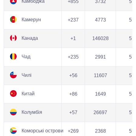
Камбоджа
+855
3732
5
Камерун
+237
4773
5
Канада
+1
146028
5
Чад
+235
2991
5
Чилі
+56
11607
5
Китай
+86
1649
5
Колумбія
+57
26697
5
Коморські острови
+269
2368
5