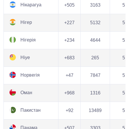
Нікарагуа
+505
3163
5
Нігер
+227
5132
5
Нігерія
+234
4644
5
Ніуе
+683
265
5
Норвегія
+47
7847
5
Оман
+968
1316
5
Пакистан
+92
13489
5
Панама
+507
3303
5