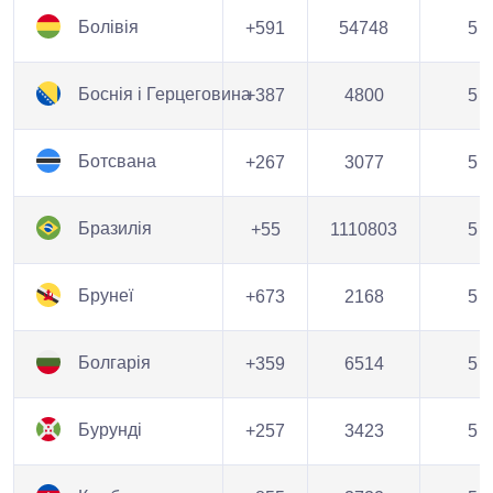
Болівія
+591
54748
5
Боснія і Герцеговина
+387
4800
5
Ботсвана
+267
3077
5
Бразилія
+55
1110803
5
Брунеї
+673
2168
5
Болгарія
+359
6514
5
Бурунді
+257
3423
5