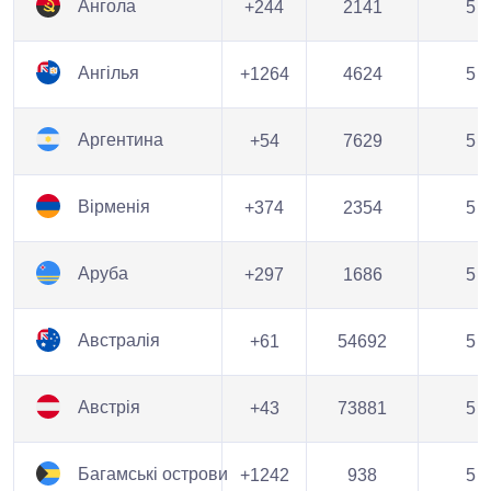
Ангола
+244
2141
5
Ангілья
+1264
4624
5
Аргентина
+54
7629
5
Вірменія
+374
2354
5
Аруба
+297
1686
5
Австралія
+61
54692
5
Австрія
+43
73881
5
Багамські острови
+1242
938
5