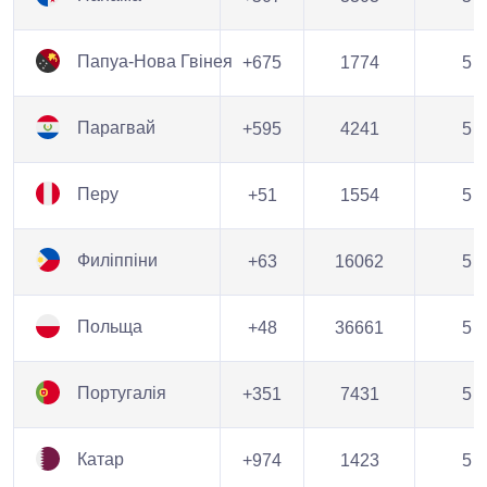
Папуа-Нова Гвінея
+675
1774
5
Парагвай
+595
4241
5
Перу
+51
1554
5
Филіппіни
+63
16062
5
Польща
+48
36661
5
Португалія
+351
7431
5
Катар
+974
1423
5