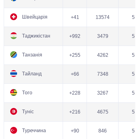
Швейцарія
+41
13574
5
Таджикістан
+992
3479
5
Танзанія
+255
4262
5
Тайланд
+66
7348
5
Того
+228
3267
5
Туніс
+216
4675
5
Туреччина
+90
846
5