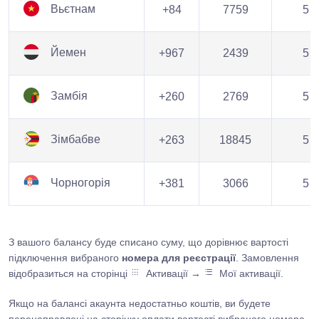
Вьєтнам
+84
7759
5
Йемен
+967
2439
5
Замбія
+260
2769
5
Зімбабве
+263
18845
5
Чорногорія
+381
3066
5
З вашого балансу буде списано суму, що дорівнює вартості
підключення вибраного
номера для реєстрації
. Замовлення
відобразиться на сторінці
Активації →
Мої активації.
Якщо на балансі акаунта недостатньо коштів, ви будете