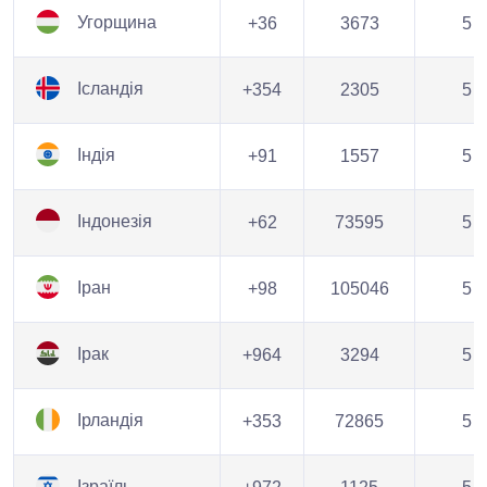
Угорщина
+36
3673
5
Ісландія
+354
2305
5
Індія
+91
1557
5
Індонезія
+62
73595
5
Іран
+98
105046
5
Ірак
+964
3294
5
Ірландія
+353
72865
5
Ізраїль