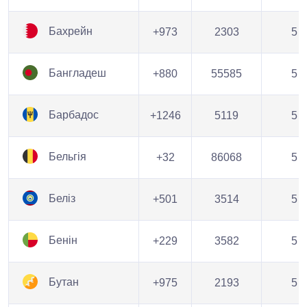
Бахрейн
+973
2303
5
Бангладеш
+880
55585
5
Барбадос
+1246
5119
5
Бельгія
+32
86068
5
Беліз
+501
3514
5
Бенін
+229
3582
5
Бутан
+975
2193
5