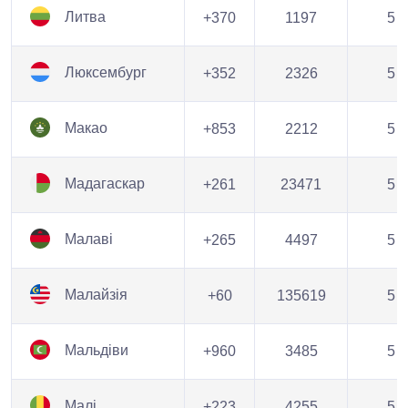
Литва
+370
1197
5
Люксембург
+352
2326
5
Макао
+853
2212
5
Мадагаскар
+261
23471
5
Малаві
+265
4497
5
Малайзія
+60
135619
5
Мальдіви
+960
3485
5
Малі
+223
4255
5