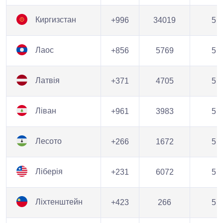
Киргизстан
+996
34019
5
Лаос
+856
5769
5
Латвія
+371
4705
5
Ліван
+961
3983
5
Лесото
+266
1672
5
Ліберія
+231
6072
5
Ліхтенштейн
+423
266
5