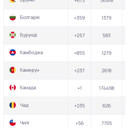
+673
56918
Болгарія
+359
1379
Бурунді
+257
583
Камбоджа
+855
1279
Камерун
+237
2618
Канада
+1
174498
Чад
+235
626
Чилі
+56
7705