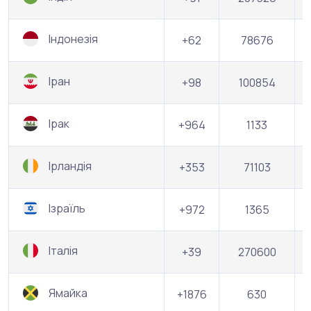
Індонезія
+62
78676
Іран
+98
100854
Ірак
+964
1133
Ірландія
+353
71103
Ізраїль
+972
1365
Італія
+39
270600
Ямайка
+1876
630