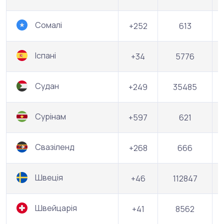
Сомалі
+252
613
Іспані
+34
5776
Судан
+249
35485
Сурінам
+597
621
Свазіленд
+268
666
Швеція
+46
112847
Швейцарія
+41
8562