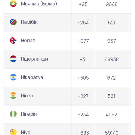
Мьянма (Бірма)
+95
9648
Намібія
+264
621
Непал
+977
957
Нідерланди
+31
68938
Нікарагуа
+505
672
Нігер
+227
561
Нігерія
+234
4052
Ніуе
+683
59140