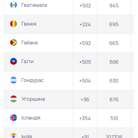
Гватемала
+502
945
Гвінея
+224
695
Гайана
+592
665
Гаїти
+509
606
Гондурас
+504
630
Угорщина
+36
676
Ісландія
+354
510
Індія
+91
207326