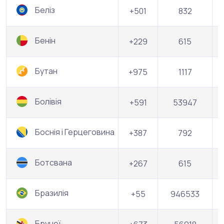
Беліз
+501
832
Бенін
+229
615
Бутан
+975
1117
Болівія
+591
53947
Боснія і Герцеговина
+387
792
Ботсвана
+267
615
Бразилія
+55
946533
Брунеї