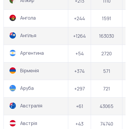
Алжир
+213
1110
Ангола
+244
1591
Ангілья
+1264
163030
Аргентина
+54
2720
Вірменія
+374
571
Аруба
+297
721
Австралія
+61
43065
Австрія
+43
74740