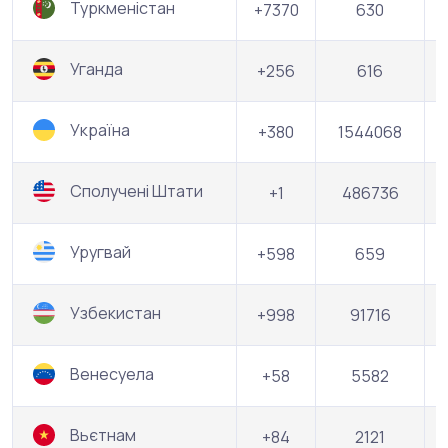
Туркменістан
+7370
630
Уганда
+256
616
Україна
+380
1544068
Сполучені Штати
+1
486736
Уругвай
+598
659
Узбекистан
+998
91716
Венесуела
+58
5582
Вьєтнам
+84
2121