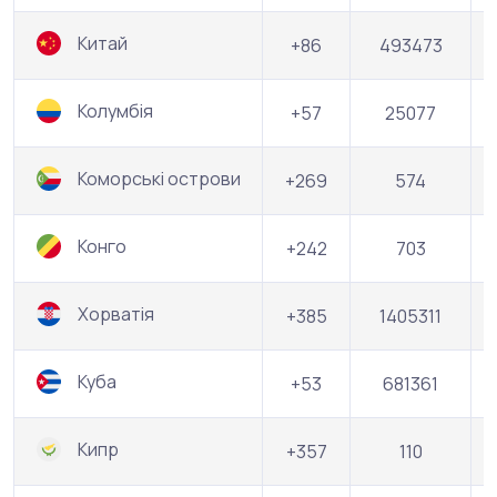
Китай
+86
493473
Колумбія
+57
25077
Коморські острови
+269
574
Конго
+242
703
Хорватія
+385
1405311
Куба
+53
681361
Кипр
+357
110