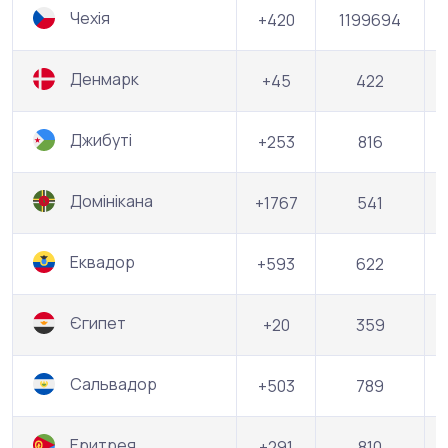
Чехія
+420
1199694
Денмарк
+45
422
Джибуті
+253
816
Домінікана
+1767
541
Еквадор
+593
622
Єгипет
+20
359
Сальвадор
+503
789
Еритрея
+291
810