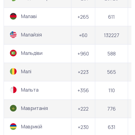
Малаві
+265
611
Малайзія
+60
132227
Мальдіви
+960
588
Малі
+223
565
Мальта
+356
110
Мавританія
+222
776
Маврикій
+230
631