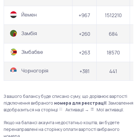
Йемен
+967
1512210
Замбія
+260
684
Зімбабве
+263
18570
Чорногорія
+381
441
З вашого балансу буде списано суму, що дорівнює вартості
підключення вибраного
номера для реєстрації
. Замовлення
відобразиться на сторінці
Активації →
Мої активації.
Якщо на балансі акаунта недостатньо коштів, ви будете
перенаправлені на сторінку оплати вартості вибраного
номера.