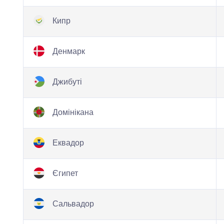
Кипр
Денмарк
Джибуті
Домінікана
Еквадор
Єгипет
Сальвадор