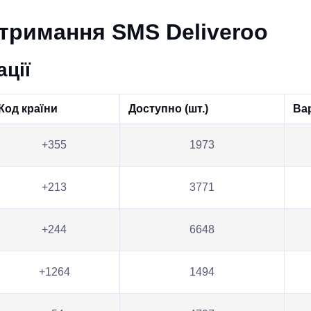
отримання SMS Deliveroo
ції
Код країни
Доступно (шт.)
Вар
+355
1973
+213
3771
+244
6648
+1264
1494