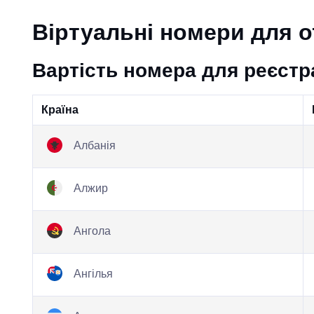
Віртуальні номери для 
Вартість номера для реєстра
Країна
Албанія
Алжир
Ангола
Ангілья