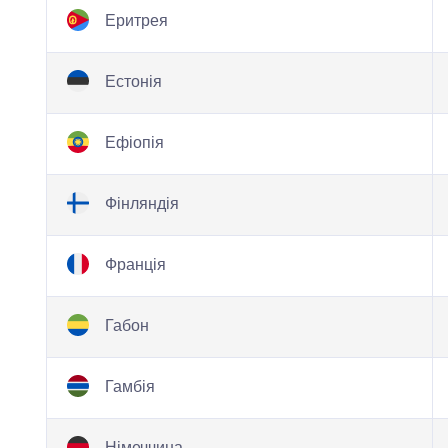
Еритрея
Естонія
Ефіопія
Фінляндія
Франція
Габон
Гамбія
Німеччина