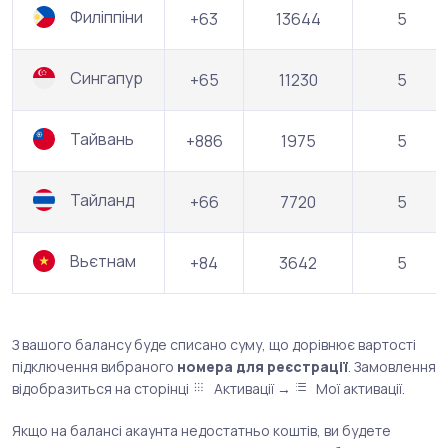
Филіппіни
+63
13644
5
Сингапур
+65
11230
5
Тайвань
+886
1975
5
Тайланд
+66
7720
5
Вьєтнам
+84
3642
5
З вашого балансу буде списано суму, що дорівнює вартості
підключення вибраного
номера для реєстрації
. Замовлення
відобразиться на сторінці
Активації →
Мої активації.
Якщо на балансі акаунта недостатньо коштів, ви будете