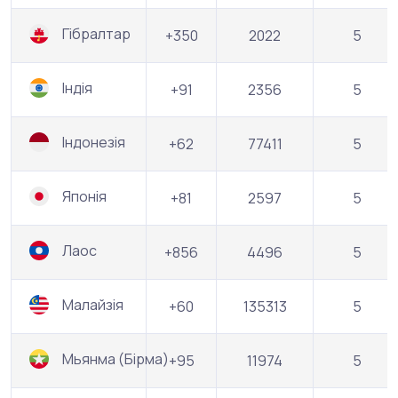
Гібралтар
+350
2022
5
Індія
+91
2356
5
Індонезія
+62
77411
5
Японія
+81
2597
5
Лаос
+856
4496
5
Малайзія
+60
135313
5
Мьянма (Бірма)
+95
11974
5