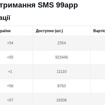
отримання SMS 99app
ції
країни
Доступно (шт.)
Варті
+54
2354
+55
915446
+1
11110
+56
8763
+57
18206