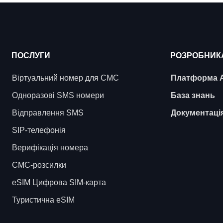
ПОСЛУГИ
РОЗРОБНИК
Віртуальний номер для СМС
Платформа 
Одноразові SMS номери
База знань
Відправлення SMS
Документаці
SIP-телефонія
Верифікація номера
СМС-розсилки
eSIM Цифрова SIM-карта
Туристична eSIM