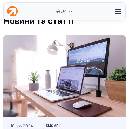
Головна
Блог
UK
Новини та статті
10 гру 2024
SMS API
|