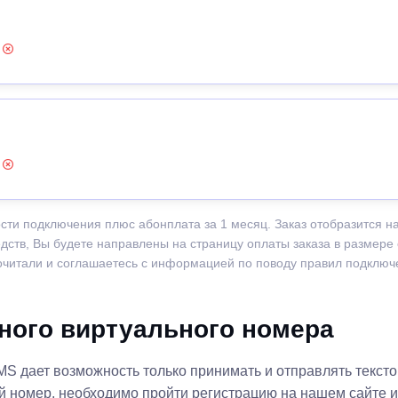
:
:
сти подключения плюс абонплата за 1 месяц. Заказ отобразится н
едств, Вы будете направлены на страницу оплаты заказа в размере
рочитали и соглашаетесь с информацией по поводу правил подклю
ного виртуального номера
MS дает возможность только принимать и отправлять текст
ый номер, необходимо пройти регистрацию на нашем сайте 