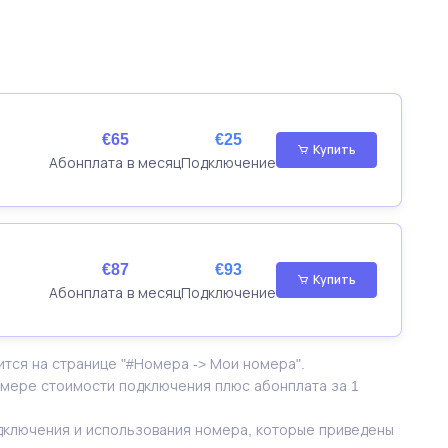
.
€65
€25
Купить
Абонплата в месяц
Подключение
€87
€93
Купить
Абонплата в месяц
Подключение
ится на странице "#Номера -> Мои номера".
азмере стоимости подключения плюс абонплата за 1
одключения и использования номера, которые приведены