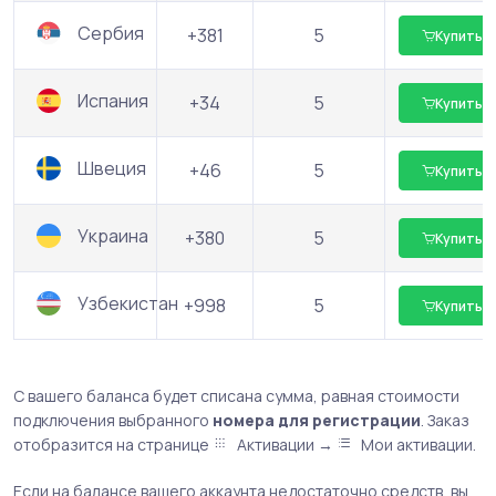
Сербия
+381
5
Купить
Испания
+34
5
Купить
Швеция
+46
5
Купить
Украина
+380
5
Купить
Узбекистан
+998
5
Купить
С вашего баланса будет списана сумма, равная стоимости
подключения выбранного
номера для регистрации
. Заказ
отобразится на странице
Активации →
Мои активации.
Если на балансе вашего аккаунта недостаточно средств, вы