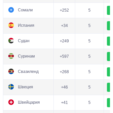
Сомали
+252
5
Испания
+34
5
Судан
+249
5
Суринам
+597
5
Свазиленд
+268
5
Швеция
+46
5
Швейцария
+41
5