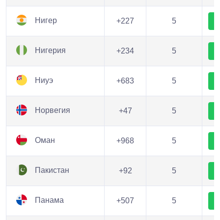
Нигер
+227
5
Нигерия
+234
5
Ниуэ
+683
5
Норвегия
+47
5
Оман
+968
5
Пакистан
+92
5
Панама
+507
5