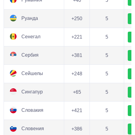
+40
5
Руанда
+250
5
Сенегал
+221
5
Сербия
+381
5
Сейшелы
+248
5
Сингапур
+65
5
Словакия
+421
5
Словения
+386
5