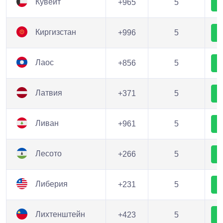
Кувейт
+965
5
Киргизстан
+996
5
Лаос
+856
5
Латвия
+371
5
Ливан
+961
5
Лесото
+266
5
Либерия
+231
5
Лихтенштейн
+423
5