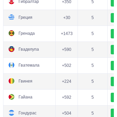
Гибралтар
+350
5
Греция
+30
5
Гренада
+1473
5
Гваделупа
+590
5
Гватемала
+502
5
Гвинея
+224
5
Гайана
+592
5
Гондурас
+504
5