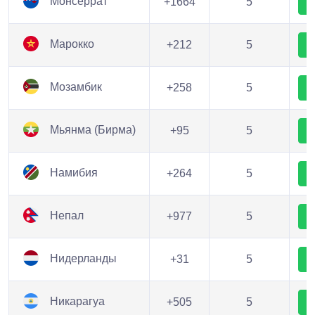
Монсеррат
+1664
5
Марокко
+212
5
Мозамбик
+258
5
Мьянма (Бирма)
+95
5
Намибия
+264
5
Непал
+977
5
Нидерланды
+31
5
Никарагуа
+505
5