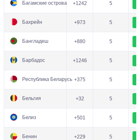
Багамские острова
+1242
5
Бахрейн
+973
5
Бангладеш
+880
5
Барбадос
+1246
5
Республика Беларусь
+375
5
Бельгия
+32
5
Белиз
+501
5
Бенин
+229
5