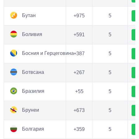
Бутан
+975
5
Боливия
+591
5
Босния и Герцеговина
+387
5
Ботвсана
+267
5
Бразилия
+55
5
Брунеи
+673
5
Болгария
+359
5