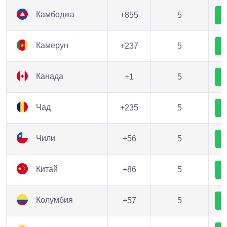
Камбоджа
+855
5
Камерун
+237
5
Канада
+1
5
Чад
+235
5
Чили
+56
5
Китай
+86
5
Колумбия
+57
5