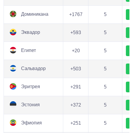
Доминикана
+1767
5
Эквадор
+593
5
Египет
+20
5
Сальвадор
+503
5
Эритрея
+291
5
Эстония
+372
5
Эфиопия
+251
5