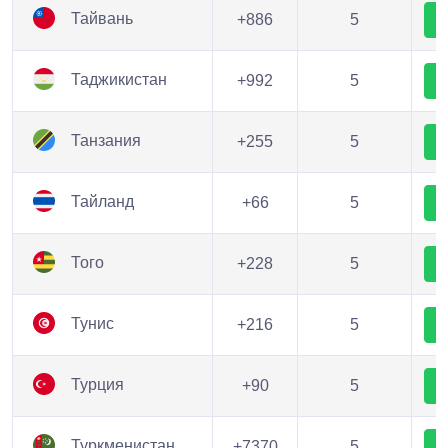
Тайвань
+886
5
Таджикистан
+992
5
Танзания
+255
5
Тайланд
+66
5
Того
+228
5
Тунис
+216
5
Турция
+90
5
Туркменистан
+7370
5