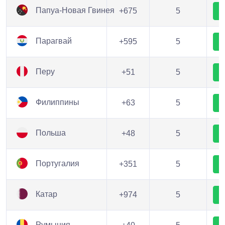
Папуа-Новая Гвинея
+675
5
Парагвай
+595
5
Перу
+51
5
Филиппины
+63
5
Польша
+48
5
Португалия
+351
5
Катар
+974
5
Румыния