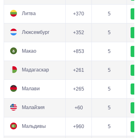
Литва
+370
5
Люксембург
+352
5
Макао
+853
5
Мадагаскар
+261
5
Малави
+265
5
Малайзия
+60
5
Мальдивы
+960
5