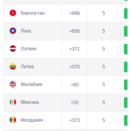
Киргизстан
+996
5
Лаос
+856
5
Латвия
+371
5
Литва
+370
5
Малайзия
+60
5
Мексика
+52
5
Молдавия
+373
5