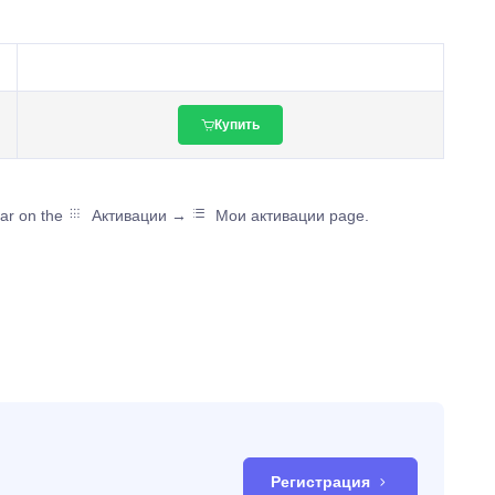
Купить
ear on the
Активации →
Мои активации page.
Регистрация