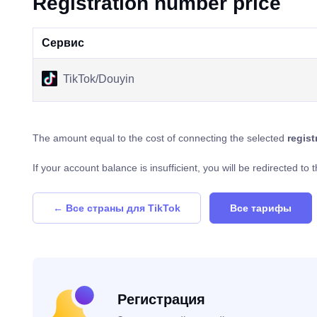
Registration number price
Сервис
TikTok/Douyin
The amount equal to the cost of connecting the selected
regis
If your account balance is insufficient, you will be redirected t
← Все страны для TikTok
Все тарифы
Регистрация