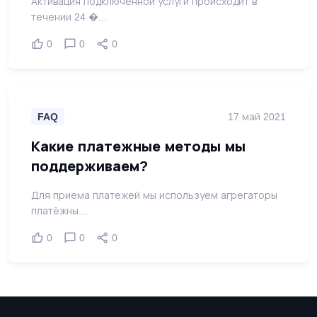
Активация подключенной услуги происходит в
течении 24 �...
0
0
0
FAQ
17 май 2021
Какие платежные методы мы
поддерживаем?
Для приема платежей мы используем агрегаторы
платёжны...
0
0
0